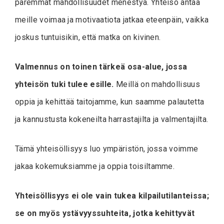
paremmat mahdollisuudet menestyä. Yhteisö antaa
meille voimaa ja motivaatiota jatkaa eteenpäin, vaikka
joskus tuntuisikin, että matka on kivinen.
Valmennus on toinen tärkeä osa-alue, jossa
yhteisön tuki tulee esille.
Meillä on mahdollisuus
oppia ja kehittää taitojamme, kun saamme palautetta
ja kannustusta kokeneilta harrastajilta ja valmentajilta.
Tämä yhteisöllisyys luo ympäristön, jossa voimme
jakaa kokemuksiamme ja oppia toisiltamme.
Yhteisöllisyys ei ole vain tukea kilpailutilanteissa;
se on myös ystävyyssuhteita, jotka kehittyvät