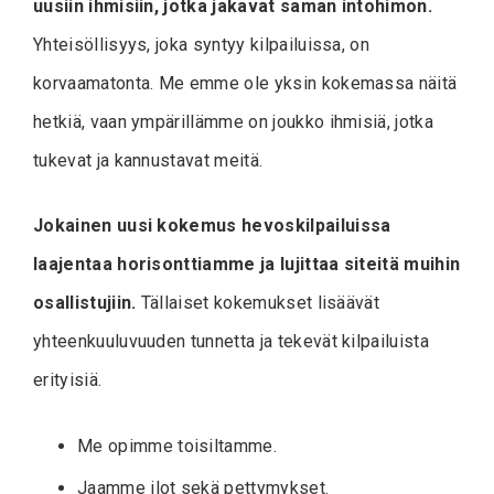
uusiin ihmisiin, jotka jakavat saman intohimon.
Yhteisöllisyys, joka syntyy kilpailuissa, on
korvaamatonta. Me emme ole yksin kokemassa näitä
hetkiä, vaan ympärillämme on joukko ihmisiä, jotka
tukevat ja kannustavat meitä.
Jokainen uusi kokemus hevoskilpailuissa
laajentaa horisonttiamme ja lujittaa siteitä muihin
osallistujiin.
Tällaiset kokemukset lisäävät
yhteenkuuluvuuden tunnetta ja tekevät kilpailuista
erityisiä.
Me opimme toisiltamme.
Jaamme ilot sekä pettymykset.