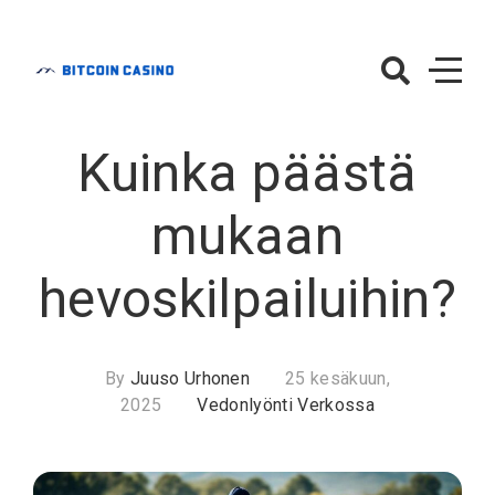
Skip
to
content
BitcoinCasino.f
– Vedonlyönti
Kuinka päästä
Verkossa
mukaan
hevoskilpailuihin?
By
Juuso Urhonen
25 kesäkuun,
2025
Vedonlyönti Verkossa