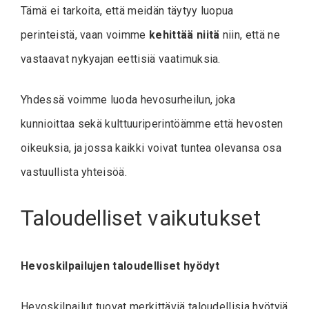
Tämä ei tarkoita, että meidän täytyy luopua
perinteistä, vaan voimme
kehittää niitä
niin, että ne
vastaavat nykyajan eettisiä vaatimuksia.
Yhdessä voimme luoda hevosurheilun, joka
kunnioittaa sekä kulttuuriperintöämme että hevosten
oikeuksia, ja jossa kaikki voivat tuntea olevansa osa
vastuullista yhteisöä.
Taloudelliset vaikutukset
Hevoskilpailujen taloudelliset hyödyt
Hevoskilpailut tuovat merkittäviä taloudellisia hyötyjä