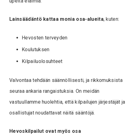
upeita eläimiä.
Lainsäädäntö kattaa monia osa-alueita
, kuten:
Hevosten terveyden
Koulutuksen
Kilpailuolosuhteet
Valvontaa tehdään säännöllisesti, ja rikkomuksista
seuraa ankaria rangaistuksia. On meidän
vastuullamme huolehtia, että kilpailujen järjestäjät ja
osallistujat noudattavat näitä sääntöjä.
Hevoskilpailut ovat myös osa