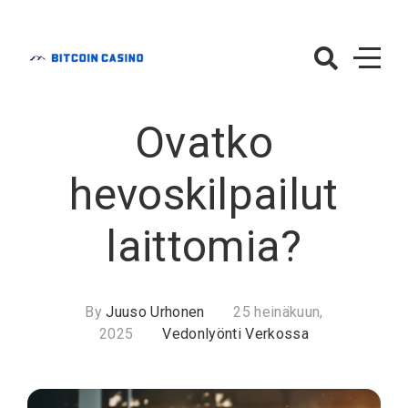
Skip
to
content
BitcoinCasino.f
– Vedonlyönti
Ovatko
Verkossa
hevoskilpailut
laittomia?
By
Juuso Urhonen
25 heinäkuun,
2025
Vedonlyönti Verkossa