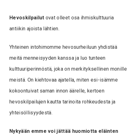
Hevoskilpailut
ovat olleet osa ihmiskulttuuria
antiikin ajoista lähtien.
Yhteinen intohimomme hevosurheiluun yhdistää
meitä menneisyyden kanssa ja luo tunteen
kulttuuriperinnöstä, joka on merkityksellinen monille
meistä. On kiehtovaa ajatella, miten esi-isämme
kokoontuivat saman innon äärelle, kertoen
hevoskilpailujen kautta tarinoita rohkeudesta ja
yhteisöllisyydestä.
Nykyään emme voi jättää huomiotta eläinten