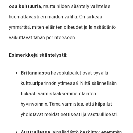
osa kulttuuria
, mutta niiden sääntely vaihtelee
huomattavasti eri maiden välillä. On tärkeää
ymmärtää, miten eläinten oikeudet ja lainsäädäntö
vaikuttavat tähän perinteeseen.
Esimerkkejä sääntelystä:
Britanniassa
hevoskilpailut ovat syvällä
kulttuuriperinnön ytimessä. Niitä säännellään
tiukasti varmistaaksemme eläinten
hyvinvoinnin. Tämä varmistaa, että kilpailut
yhdistävät meidät eettisesti ja vastuullisesti.
Australiassa
lainsäädäntö keskittyy enemmän