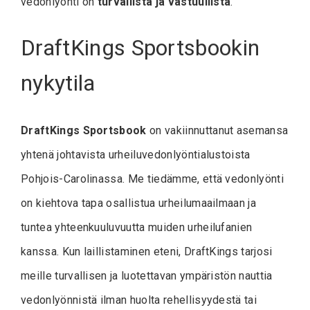
vedonlyönti on
turvallista ja vastuullista
.
DraftKings Sportsbookin
nykytila
DraftKings Sportsbook
on vakiinnuttanut asemansa
yhtenä johtavista urheiluvedonlyöntialustoista
Pohjois-Carolinassa. Me tiedämme, että vedonlyönti
on kiehtova tapa osallistua urheilumaailmaan ja
tuntea yhteenkuuluvuutta muiden urheilufanien
kanssa. Kun laillistaminen eteni, DraftKings tarjosi
meille turvallisen ja luotettavan ympäristön nauttia
vedonlyönnistä ilman huolta rehellisyydestä tai