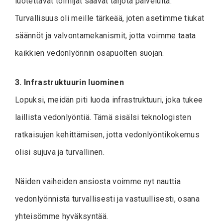
luotettavat toimijat saavat tarjota palveluita.
Turvallisuus oli meille tärkeää, joten asetimme tiukat
säännöt ja valvontamekanismit, jotta voimme taata
kaikkien vedonlyönnin osapuolten suojan.
3. Infrastruktuurin luominen
Lopuksi, meidän piti luoda infrastruktuuri, joka tukee
laillista vedonlyöntiä. Tämä sisälsi teknologisten
ratkaisujen kehittämisen, jotta vedonlyöntikokemus
olisi sujuva ja turvallinen.
Näiden vaiheiden ansiosta voimme nyt nauttia
vedonlyönnistä turvallisesti ja vastuullisesti, osana
yhteisömme hyväksyntää.