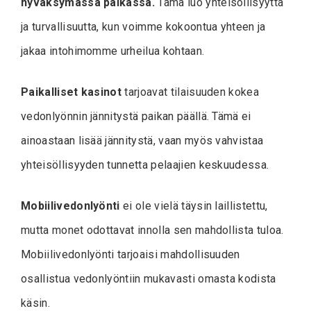
hyväksymässä paikassa.
Tämä luo yhteisöllisyyttä
ja turvallisuutta, kun voimme kokoontua yhteen ja
jakaa intohimomme urheilua kohtaan.
Paikalliset kasinot
tarjoavat tilaisuuden kokea
vedonlyönnin jännitystä paikan päällä. Tämä ei
ainoastaan lisää jännitystä, vaan myös vahvistaa
yhteisöllisyyden tunnetta pelaajien keskuudessa.
Mobiilivedonlyönti
ei ole vielä täysin laillistettu,
mutta monet odottavat innolla sen mahdollista tuloa.
Mobiilivedonlyönti tarjoaisi mahdollisuuden
osallistua vedonlyöntiin mukavasti omasta kodista
käsin.