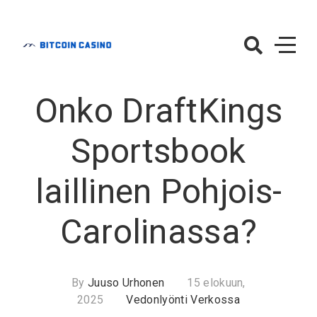
Skip
to
content
BitcoinCasino.f
– Vedonlyönti
Onko DraftKings
Verkossa
Sportsbook
laillinen Pohjois-
Carolinassa?
By
Juuso Urhonen
15 elokuun,
2025
Vedonlyönti Verkossa