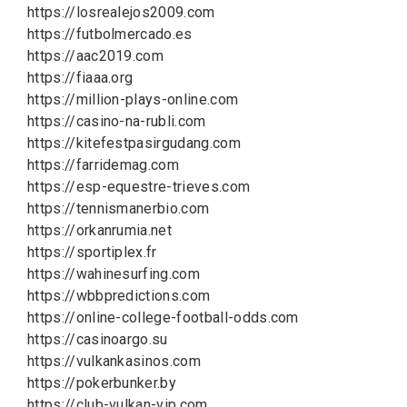
https://losrealejos2009.com
https://futbolmercado.es
https://aac2019.com
https://fiaaa.org
https://million-plays-online.com
https://casino-na-rubli.com
https://kitefestpasirgudang.com
https://farridemag.com
https://esp-equestre-trieves.com
https://tennismanerbio.com
https://orkanrumia.net
https://sportiplex.fr
https://wahinesurfing.com
https://wbbpredictions.com
https://online-college-football-odds.com
https://casinoargo.su
https://vulkankasinos.com
https://pokerbunker.by
https://club-vulkan-vip.com