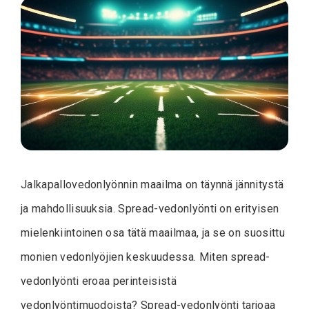
Jalkapallovedonlyönnin maailma on täynnä jännitystä
ja mahdollisuuksia. Spread-vedonlyönti on erityisen
mielenkiintoinen osa tätä maailmaa, ja se on suosittu
monien vedonlyöjien keskuudessa. Miten spread-
vedonlyönti eroaa perinteisistä
vedonlyöntimuodoista? Spread-vedonlyönti tarjoaa